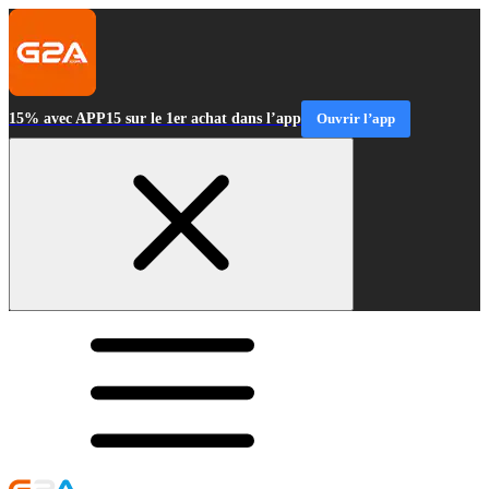
15% avec APP15 sur le 1er achat dans l’app
Ouvrir l’app