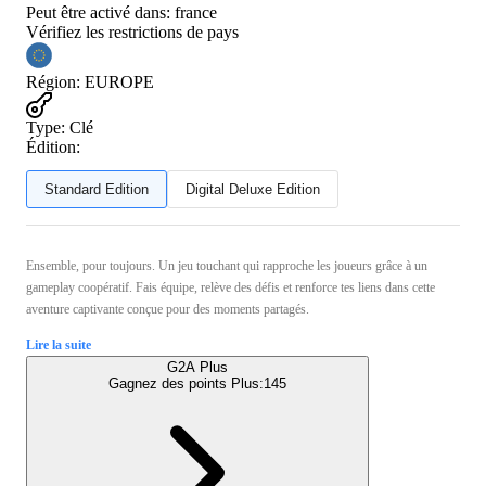
Peut être activé dans:
france
Vérifiez les restrictions de pays
Région
:
EUROPE
Type
:
Clé
Édition:
Standard Edition
Digital Deluxe Edition
Ensemble, pour toujours. Un jeu touchant qui rapproche les joueurs grâce à un
gameplay coopératif. Fais équipe, relève des défis et renforce tes liens dans cette
aventure captivante conçue pour des moments partagés.
Lire la suite
G2A Plus
Gagnez des points Plus:
145