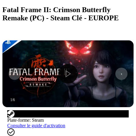
Fatal Frame II: Crimson Butterfly
Remake (PC) - Steam Clé - EUROPE
1
/
6
Plate-forme
:
Steam
Consulter le guide d'activation