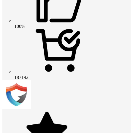
100%
187192