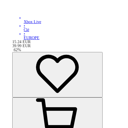
Xbox Live
•
Clé
•
EUROPE
15.24
EUR
39.99
EUR
-
62
%