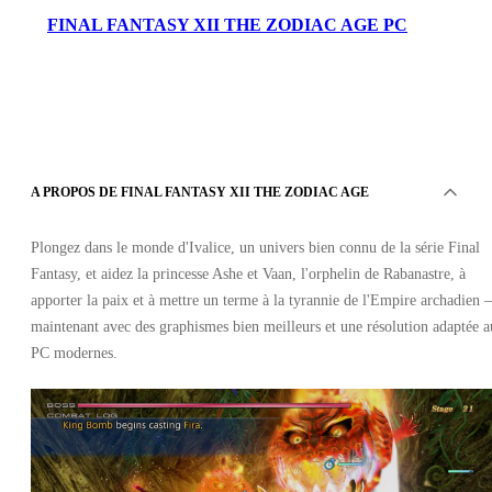
FINAL FANTASY XII THE ZODIAC AGE PC
A PROPOS DE FINAL FANTASY XII THE ZODIAC AGE
Steam
•
Plongez dans le monde d'Ivalice, un univers bien connu de la série Final
Clé
•
Fantasy, et aidez la princesse Ashe et Vaan, l'orphelin de Rabanastre, à
ROW
apporter la paix et à mettre un terme à la tyrannie de l'Empire archadien –
18.11
EUR
49.99
EUR
maintenant avec des graphismes bien meilleurs et une résolution adaptée 
-
64
%
PC modernes.