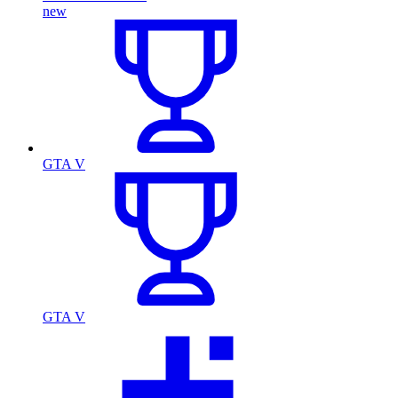
new
GTA V
GTA V