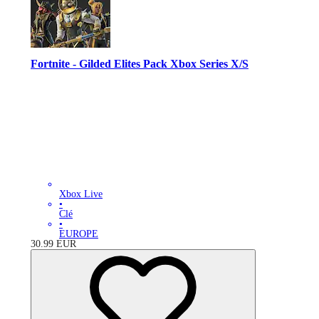
Fortnite - Gilded Elites Pack Xbox Series X/S
Xbox Live
•
Clé
•
EUROPE
30.99
EUR