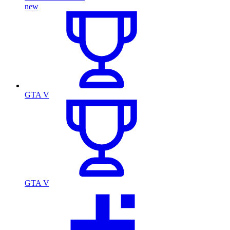
new
GTA V
GTA V