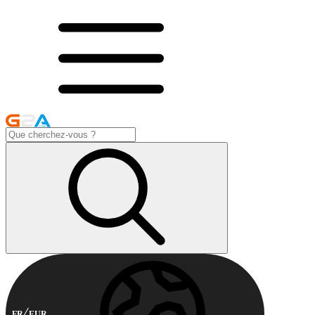
FR
EUR