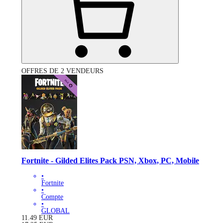
OFFRES DE 2 VENDEURS
Fortnite - Gilded Elites Pack PSN, Xbox, PC, Mobile
•
Fortnite
•
Compte
•
GLOBAL
11.49
EUR