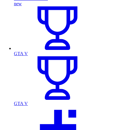
new
GTA V
GTA V