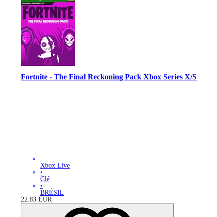
Fortnite - The Final Reckoning Pack Xbox Series X/S
Xbox Live
•
Clé
•
BRÉSIL
22.83
EUR