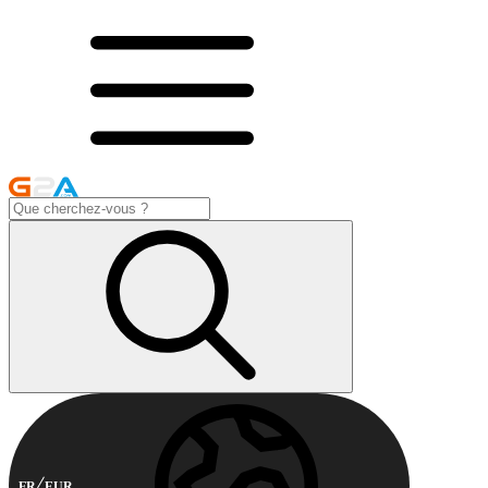
FR
EUR