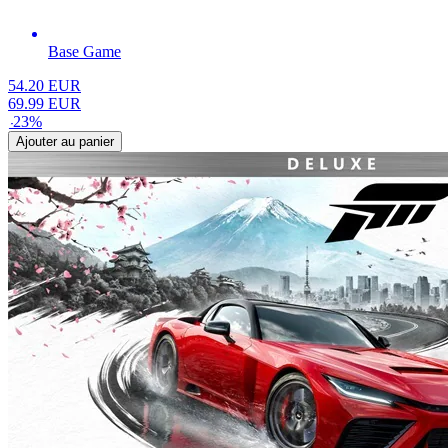
Base Game
54.20
EUR
69.99
EUR
-
23
%
Ajouter au panier