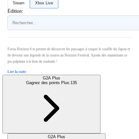
Steam
Xbox Live
Édition:
Forza Horizon 6 te permet de découvrir les paysages à couper le souffle du Japon et
de devenir une légende de la course au Horizon Festival. Ajoute dès maintenant ce
jeu palpitant à ta liste de souhaits !
Lire la suite
G2A Plus
Gagnez des points Plus:
135
G2A Plus