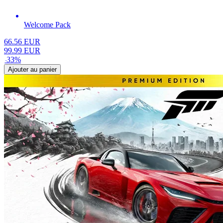
Welcome Pack
66.56
EUR
99.99
EUR
-
33
%
Ajouter au panier