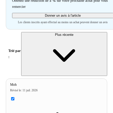
Obtenez une réduction de
5 %
sur votre prochaine achat pour vous
remercier
Donner un avis à l'article
Les clients inscrits ayant effectué au moins un achat peuvent donner un avis
Plus récente
Trié par
:
Moh
Révisé le
:
11 juil. 2026