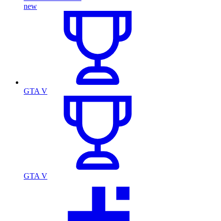
new
GTA V
GTA V