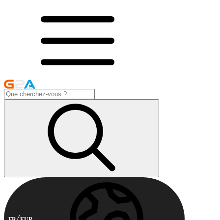
FR
EUR