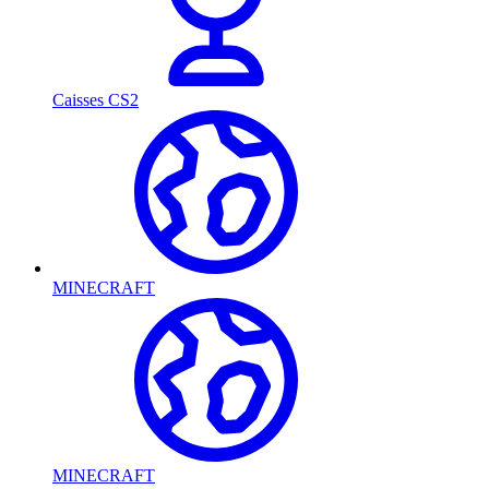
Caisses CS2
MINECRAFT
MINECRAFT