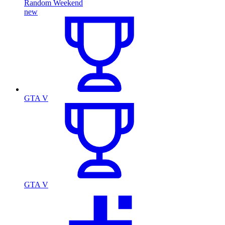
Random Weekend
new
GTA V
GTA V