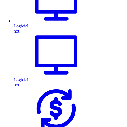
Logiciel
hot
Logiciel
hot