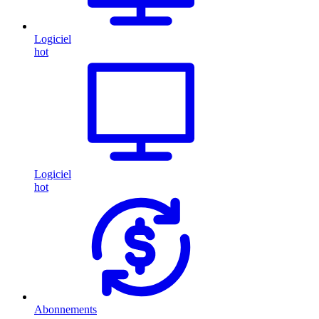
Logiciel
hot
Logiciel
hot
Abonnements