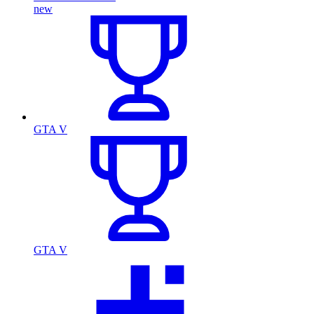
new
GTA V
GTA V