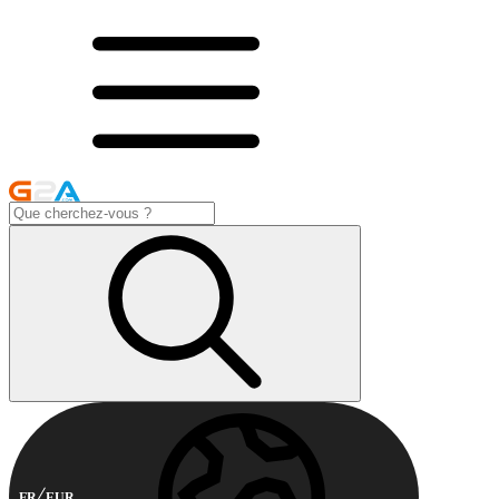
FR
EUR