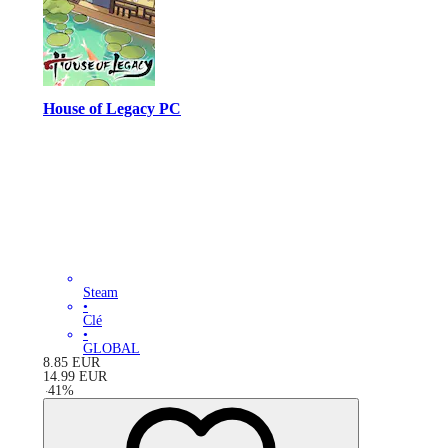
House of Legacy PC
Steam
•
Clé
•
GLOBAL
8.85
EUR
14.99
EUR
-
41
%