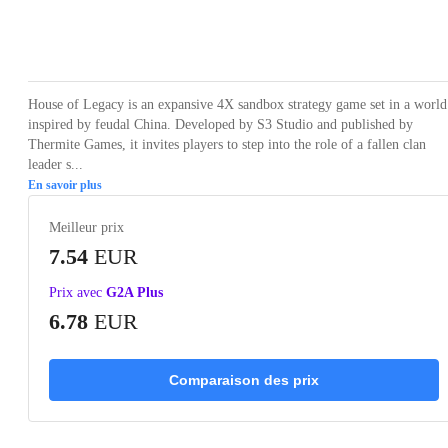
Loading...
Loading...
Loading...
Loading...
Loading
House of Legacy is an expansive 4X sandbox strategy game set in a world
inspired by feudal China. Developed by S3 Studio and published by
Thermite Games, it invites players to step into the role of a fallen clan
leader s...
En savoir plus
Meilleur prix
7.54
EUR
Prix avec
G2A Plus
6.78
EUR
Comparaison des prix