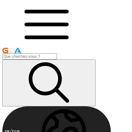
FR
EUR