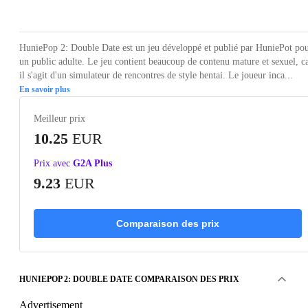
Loading...
Loading...
Loading...
Loading...
Loading
HuniePop 2: Double Date est un jeu développé et publié par HuniePot po
un public adulte. Le jeu contient beaucoup de contenu mature et sexuel, c
il s'agit d'un simulateur de rencontres de style hentai. Le joueur inca...
En savoir plus
Meilleur prix
10.25
EUR
Prix avec
G2A Plus
9.23
EUR
Comparaison des prix
HUNIEPOP 2: DOUBLE DATE COMPARAISON DES PRIX
Advertisement