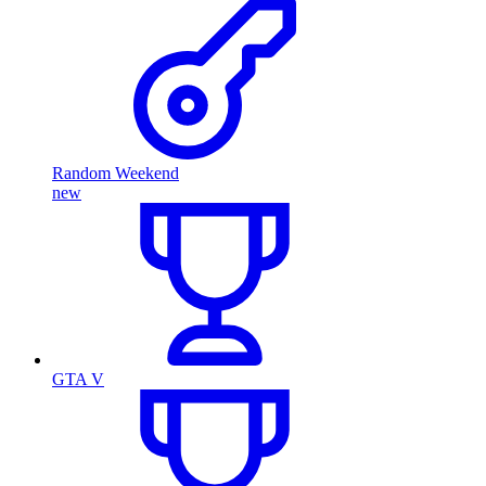
Random Weekend
new
GTA V