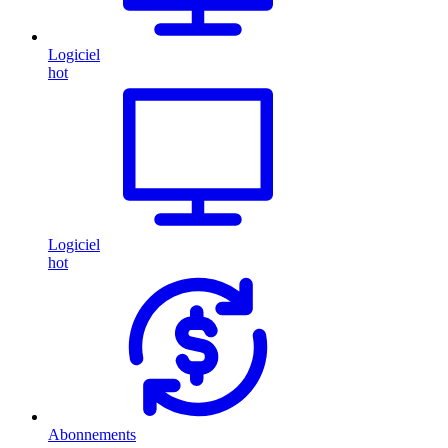
Logiciel
hot
Logiciel
hot
Abonnements