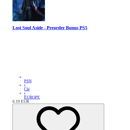
Lost Soul Aside - Preorder Bonus PS5
PSN
•
Clé
•
EUROPE
6.19
EUR