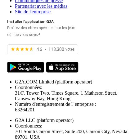
Communiqués de presse
Partenariat avec les médias
Site de l'entreprise
Installer l'application G2A
Profitez des offres spéciales sur les jeux
où que vous soyez!
4.6 - 113,300
votes
G2A.COM Limited
(platform operator)
Coordonnées:
31/F, Tower Two, Times Square, 1 Matheson Street,
Causeway Bay, Hong Kong
Numéro d'enregistrement de l' entreprise :
63264201
G2A LLC
(platform operator)
Coordonnées:
701 South Carson Street, Suite 200, Carson City, Nevada
89701, USA