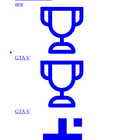
new
GTA V
GTA V