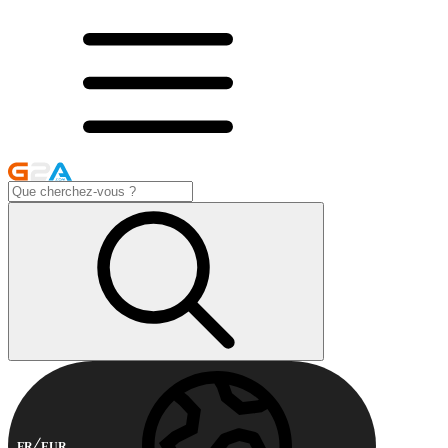
FR
EUR