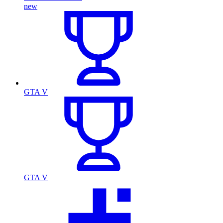
new
GTA V
GTA V