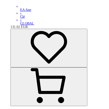
EA App
•
Clé
•
GLOBAL
131.02
EUR