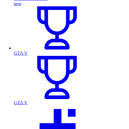
new
GTA V
GTA V