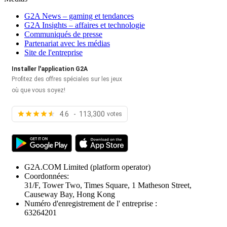
G2A News – gaming et tendances
G2A Insights – affaires et technologie
Communiqués de presse
Partenariat avec les médias
Site de l'entreprise
Installer l'application G2A
Profitez des offres spéciales sur les jeux
où que vous soyez!
4.6 - 113,300
votes
G2A.COM Limited
(platform operator)
Coordonnées:
31/F, Tower Two, Times Square, 1 Matheson Street,
Causeway Bay, Hong Kong
Numéro d'enregistrement de l' entreprise :
63264201