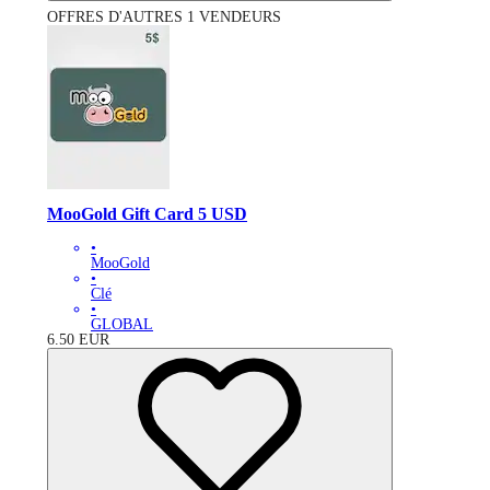
OFFRES D'AUTRES 1 VENDEURS
MooGold Gift Card 5 USD
•
MooGold
•
Clé
•
GLOBAL
6.50
EUR