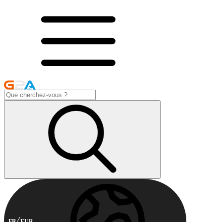
FR
EUR