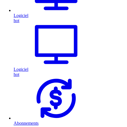
Logiciel
hot
Logiciel
hot
Abonnements