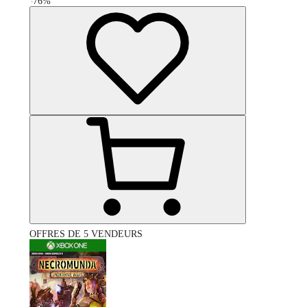
-
76
%
OFFRES DE 5 VENDEURS