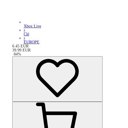
Xbox Live
•
Clé
•
EUROPE
6.45
EUR
39.99
EUR
-
84
%