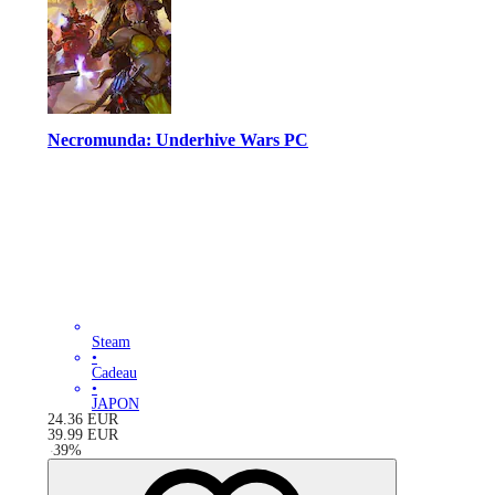
Necromunda: Underhive Wars PC
Steam
•
Cadeau
•
JAPON
24.36
EUR
39.99
EUR
-
39
%