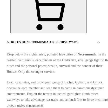
A PROPOS DE NECROMUNDA: UNDERHIVE WARS
12
sur 12 articles
Deep below the nightmarish, polluted hive cities of
Necromunda
, in the
twisted, vertiginous, dark tunnels of the Underhive, rival gangs fight to th
bitter end for personal power, wealth, survival and the honour of their
Advertisement
SPONSORISÉ
Houses. Only the strongest survive.
Lead, customize, and grow your gangs of Escher, Goliath, and Orlock.
Specialize each member and send them to battle in hazardous dystopian
environments. Exploit the terrain in tactical gunfights: climb raised
walkways to take advantage, set traps, and ambush foes to force them into
bloody melee engagements.