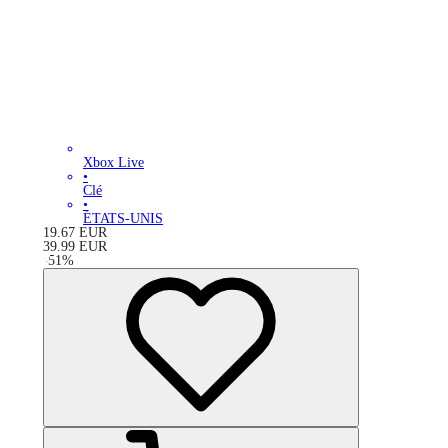
Xbox Live
•
Clé
•
ÉTATS-UNIS
19.67
EUR
39.99
EUR
-
51
%