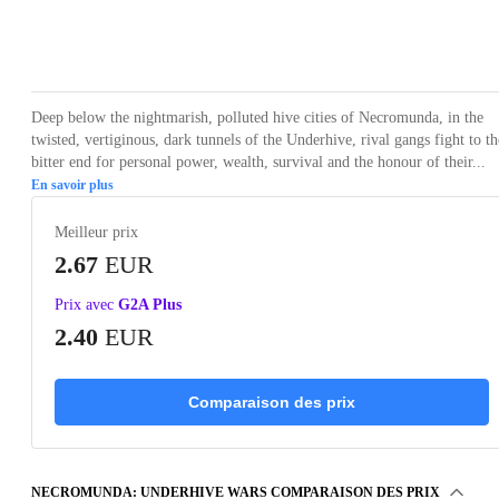
Loading...
Loading...
Loading...
Loading...
Loading
Deep below the nightmarish, polluted hive cities of Necromunda, in the
twisted, vertiginous, dark tunnels of the Underhive, rival gangs fight to th
bitter end for personal power, wealth, survival and the honour of their...
En savoir plus
Meilleur prix
2.67
EUR
Prix avec
G2A Plus
2.40
EUR
Comparaison des prix
NECROMUNDA: UNDERHIVE WARS COMPARAISON DES PRIX