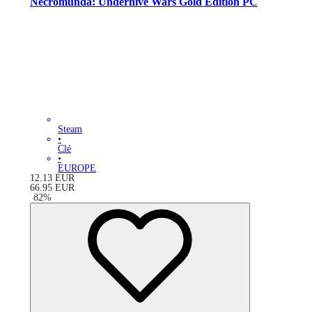
Necromunda: Underhive Wars Gold Edition PC
Steam
•
Clé
•
EUROPE
12.13
EUR
66.95
EUR
-
82
%