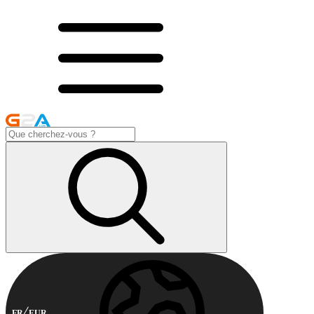
FR
EUR