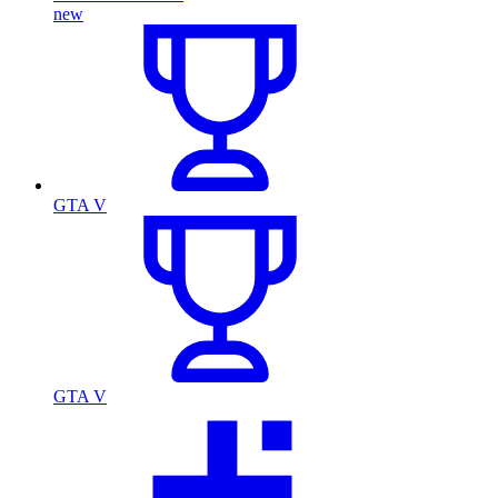
new
GTA V
GTA V