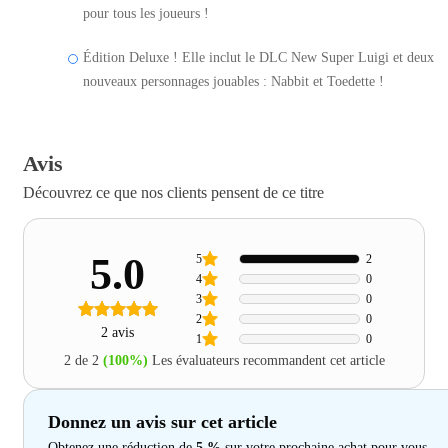
pour tous les joueurs !
Édition Deluxe ! Elle inclut le DLC New Super Luigi et deux
nouveaux personnages jouables : Nabbit et Toedette !
Avis
Découvrez ce que nos clients pensent de ce titre
5.0
5
2
4
0
3
0
2
0
2 avis
1
0
2 de 2
(100%)
Les évaluateurs recommandent cet article
Donnez un avis sur cet article
Obtenez une réduction de
5 %
sur votre prochaine achat pour vous