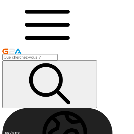
FR
EUR