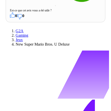
Est-ce que cet avis vous a été utile ?
0
0
G2A
Gaming
Jeux
New Super Mario Bros. U Deluxe