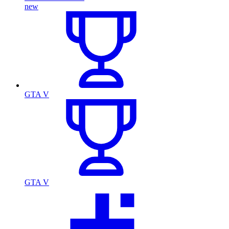
new
GTA V
GTA V