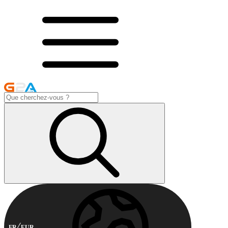
FR
EUR