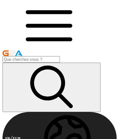
FR
EUR