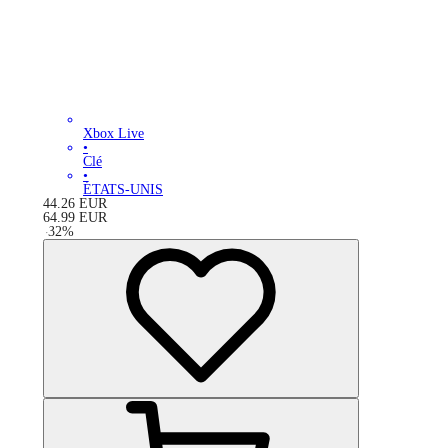
Xbox Live
•
Clé
•
ÉTATS-UNIS
44.26
EUR
64.99
EUR
-
32
%