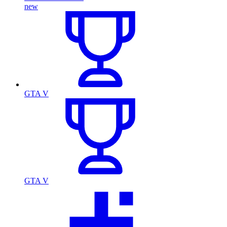
new
GTA V
GTA V