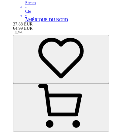
Steam
•
Clé
•
AMÉRIQUE DU NORD
37.88
EUR
64.99
EUR
-
42
%