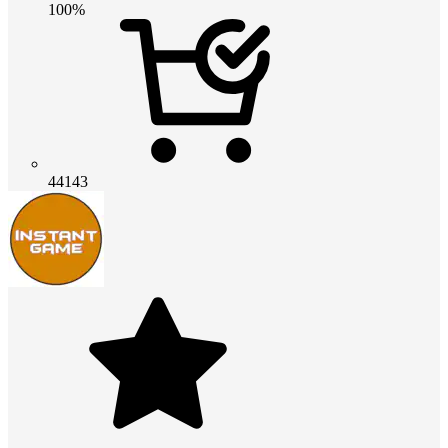
100%
44143