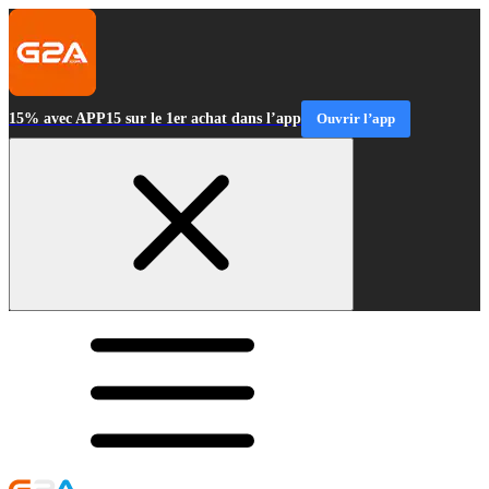
15% avec APP15 sur le 1er achat dans l’app
Ouvrir l’app