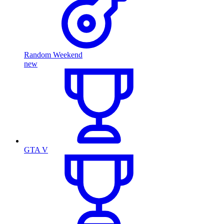
Random Weekend
new
GTA V