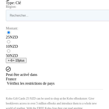
Type
:
Clé
Région:
Montant:
25
NZD
10
NZD
50
NZD
+
-6
+
-10
plus
Peut être activé dans
France
Vérifiez les restrictions de pays
Kobo Gift Cards 25 NZD can be used to shop at the Kobo eBookstore. Give
booklovers access to over 5 million eBooks and introduce them to a whole new
world of reading. With the FREE Kobo App they can read anytime, ...