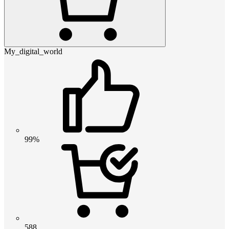
My_digital_world
99%
588