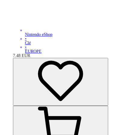
Nintendo eShop
•
Clé
•
EUROPE
7.48
EUR