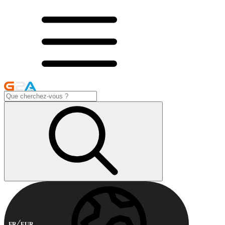
FR
EUR