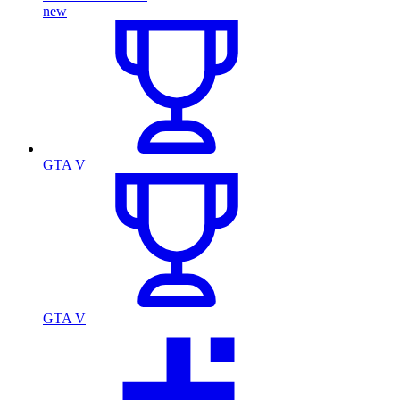
new
GTA V
GTA V