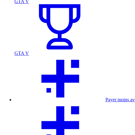
GTA V
GTA V
Payer moins a