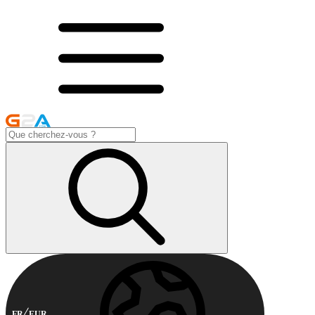
FR
EUR