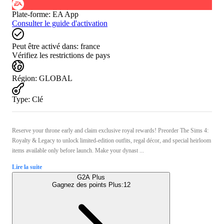
Plate-forme
:
EA App
Consulter le guide d'activation
Peut être activé dans:
france
Vérifiez les restrictions de pays
Région
:
GLOBAL
Type
:
Clé
Reserve your throne early and claim exclusive royal rewards! Preorder The Sims 4:
Royalty & Legacy to unlock limited‑edition outfits, regal décor, and special heirloom
items available only before launch. Make your dynast ...
Lire la suite
G2A Plus
Gagnez des points Plus:
12