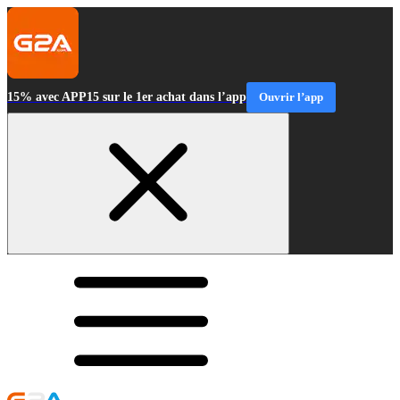
15% avec APP15 sur le 1er achat dans l’app
Ouvrir l’app