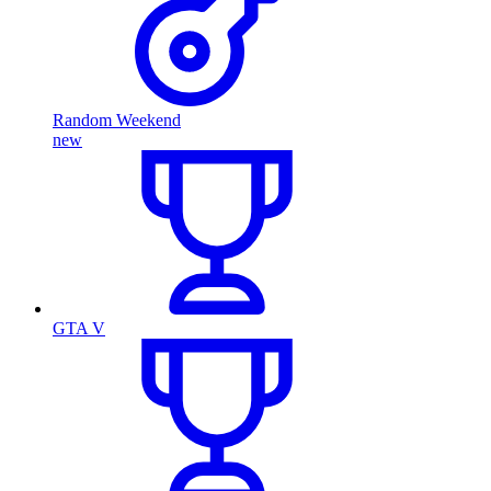
Random Weekend
new
GTA V