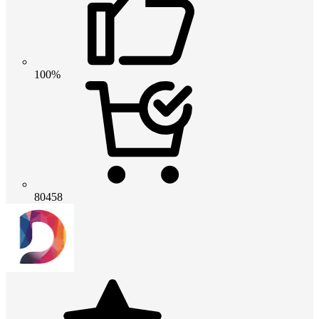
100%
80458