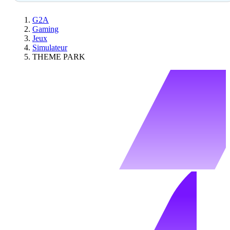
G2A
Gaming
Jeux
Simulateur
THEME PARK