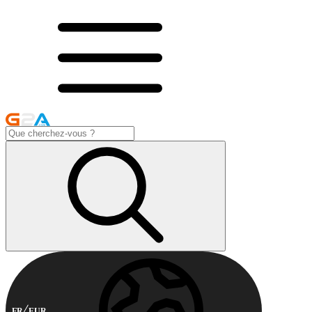
FR
EUR