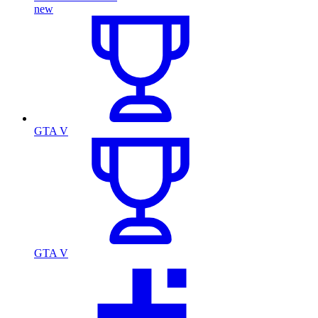
new
GTA V
GTA V