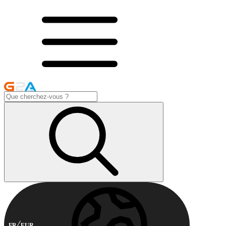
FR
EUR