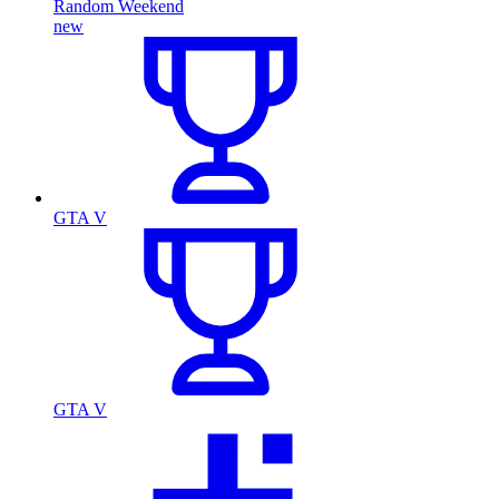
Random Weekend
new
GTA V
GTA V