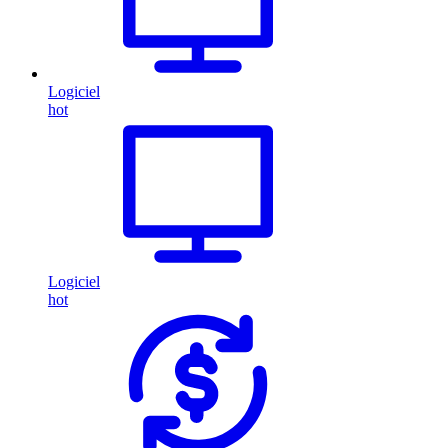
Logiciel
hot
Logiciel
hot