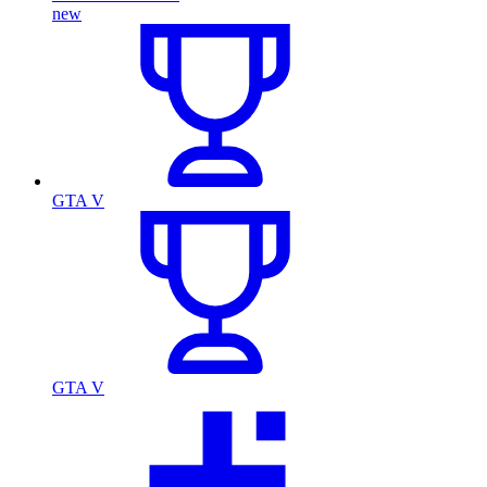
new
GTA V
GTA V