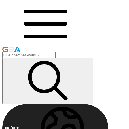
FR
EUR