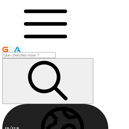
FR
EUR