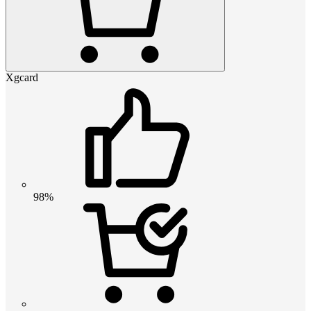
Xgcard
98%