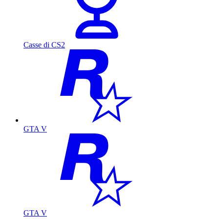
Casse di CS2
GTA V
GTA V