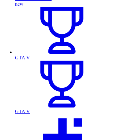
new
GTA V
GTA V