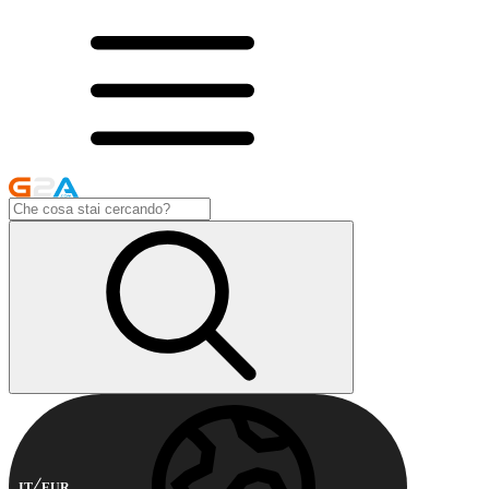
IT
EUR