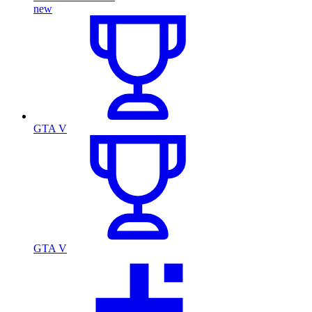
new
GTA V
GTA V