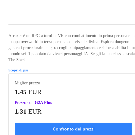
Loading...
Loading...
Loading...
Loading...
Loading
Arcaxer è un RPG a turni in VR con combattimento in prima persona e u
mappa overworld in terza persona con visuale divina. Esplora dungeon
generati proceduralmente, raccogli equipaggiamento e sblocca abilità in u
mondo sci-fi popolato da vivaci personaggi IA. Scegli la tua classe e scala
The Stack.
Scopri di più
Miglior prezzo
1.45
EUR
Prezzo con
G2A Plus
1.31
EUR
Confronto dei prezzi