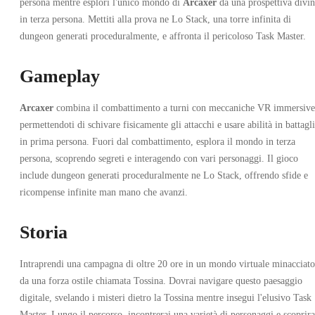
persona mentre esplori l'unico mondo di
Arcaxer
da una prospettiva divi
in terza persona. Mettiti alla prova ne Lo Stack, una torre infinita di
dungeon generati proceduralmente, e affronta il pericoloso Task Master.
Gameplay
Arcaxer
combina il combattimento a turni con meccaniche VR immersive
permettendoti di schivare fisicamente gli attacchi e usare abilità in battagl
in prima persona. Fuori dal combattimento, esplora il mondo in terza
persona, scoprendo segreti e interagendo con vari personaggi. Il gioco
include dungeon generati proceduralmente ne Lo Stack, offrendo sfide e
ricompense infinite man mano che avanzi.
Storia
Intraprendi una campagna di oltre 20 ore in un mondo virtuale minacciato
da una forza ostile chiamata Tossina. Dovrai navigare questo paesaggio
digitale, svelando i misteri dietro la Tossina mentre insegui l'elusivo Task
Master. Lungo il percorso, incontrerai una varietà di personaggi e scoprira