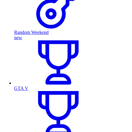
Random Weekend
new
GTA V