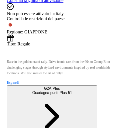
Consulta la guida di attivazione
Non può essere attivato in:
italy
Controlla le restrizioni del paese
Regione
:
GIAPPONE
Tipo
:
Regalo
Race in the golden era of rally. Drive iconic cars from the 60s to Group B on
challenging stages through stylized environments inspired by real worldwide
locations. Will you master the art of rally?
Espandi
G2A Plus
Guadagna punti Plus:
51