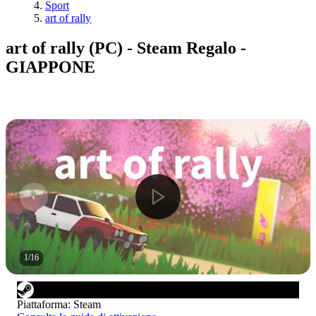
Sport
art of rally
art of rally (PC) - Steam Regalo -
GIAPPONE
1
/
16
Piattaforma
:
Steam