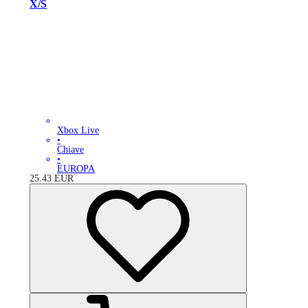
X/S
Xbox Live
•
Chiave
•
EUROPA
25.43
EUR