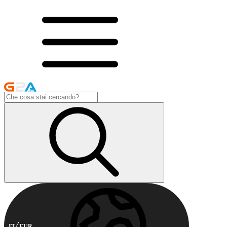
IT
EUR