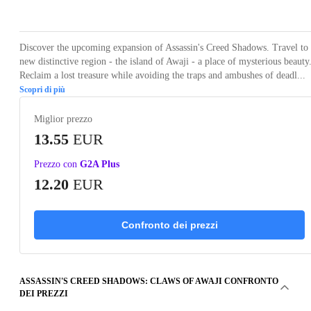
Loading...
Loading...
Loading...
Discover the upcoming expansion of Assassin's Creed Shadows. Travel to
new distinctive region - the island of Awaji - a place of mysterious beauty
Reclaim a lost treasure while avoiding the traps and ambushes of deadl...
Scopri di più
Miglior prezzo
13.55
EUR
Prezzo con
G2A Plus
12.20
EUR
Confronto dei prezzi
ASSASSIN'S CREED SHADOWS: CLAWS OF AWAJI CONFRONTO
DEI PREZZI