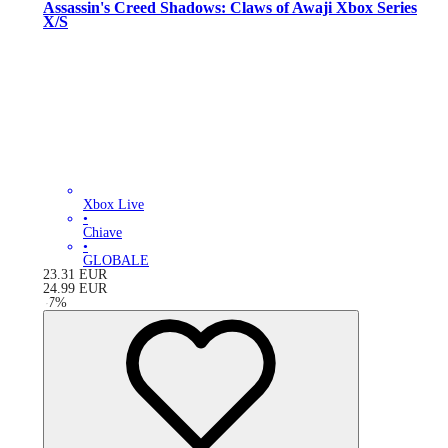
Assassin's Creed Shadows: Claws of Awaji Xbox Series
X/S
Xbox Live
•
Chiave
•
GLOBALE
23.31
EUR
24.99
EUR
-
7
%