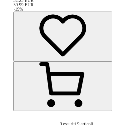
32.25
EUR
39.99
EUR
-
19
%
9
esauriti 9 articoli