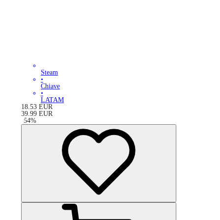
Steam
•
Chiave
•
LATAM
18.53
EUR
39.99
EUR
-
54
%