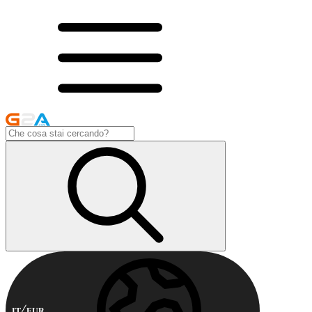
IT
EUR