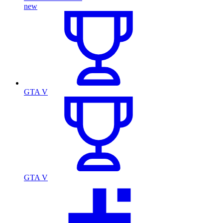
new
GTA V
GTA V