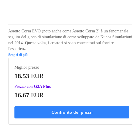
Loading...
Loading...
Loading...
Loading...
Loading
Assetto Corsa EVO (noto anche come Assetto Corsa 2) è un fenomenale
seguito del gioco di simulazione di corse sviluppato da Kunos Simulazion
nel 2014. Questa volta, i creatori si sono concentrati sul fornire
l'esperienz...
Scopri di più
Miglior prezzo
18.53
EUR
Prezzo con
G2A Plus
16.67
EUR
Confronto dei prezzi