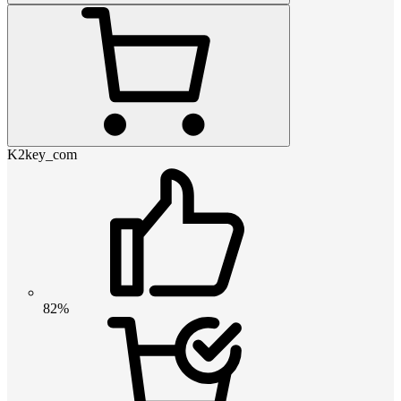
K2key_com
82%