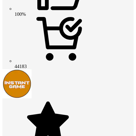
100%
44183