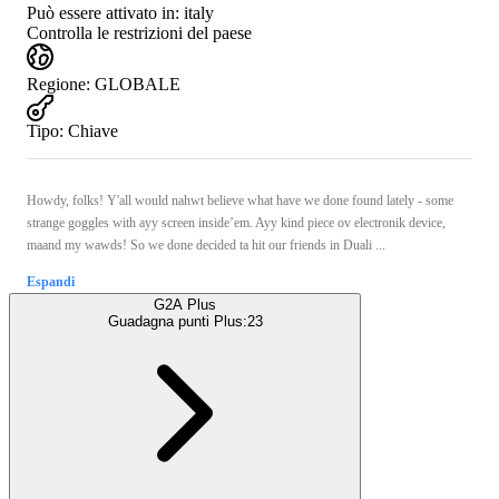
Può essere attivato in:
italy
Controlla le restrizioni del paese
Regione
:
GLOBALE
Tipo
:
Chiave
Howdy, folks! Y'all would nahwt believe what have we done found lately - some
strange goggles with ayy screen inside’em. Ayy kind piece ov electronik device,
maand my wawds! So we done decided ta hit our friends in Duali ...
Espandi
G2A Plus
Guadagna punti Plus:
23