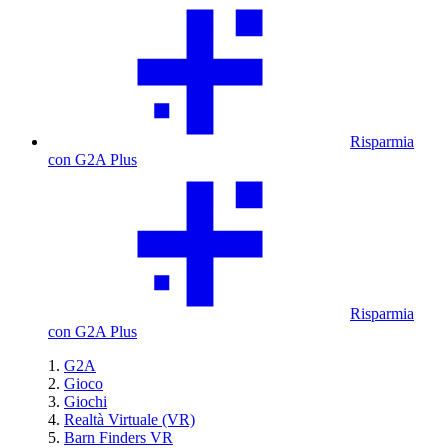
Risparmia
con G2A Plus
Risparmia
con G2A Plus
G2A
Gioco
Giochi
Realtà Virtuale (VR)
Barn Finders VR