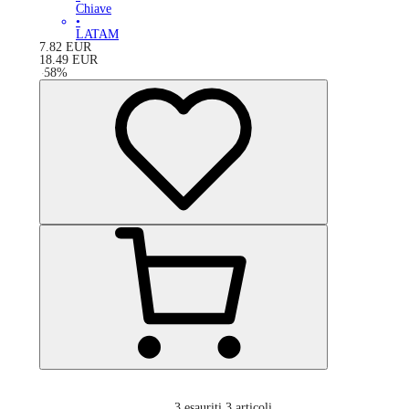
Chiave
•
LATAM
7.82
EUR
18.49
EUR
-
58
%
3
esauriti 3 articoli