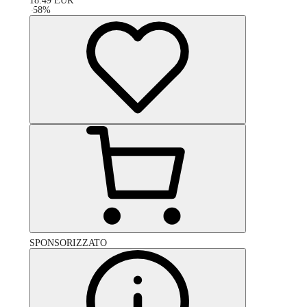
18.49
EUR
-
58
%
SPONSORIZZATO