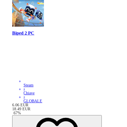
Biped 2 PC
Steam
•
Chiave
•
GLOBALE
6.06
EUR
18.49
EUR
-
67
%