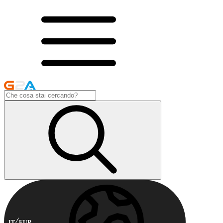
IT
EUR