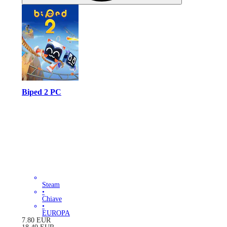
Biped 2 PC
Steam
•
Chiave
•
EUROPA
7.80
EUR