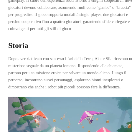
gameplay. Il cuore dell'esperienza ruota attorno a enigmi cooperativi, dove
giocatori devono collaborare, assumendo ruoli come "gambe" o "braccia"
per progredire. Il gioco supporta modalità single-player, due giocatori e
persino cooperativo fino a quattro giocatori, garantendo sfide variegate e
coinvolgenti per tutti gli stili di gioco.
Storia
Dopo aver riattivato con successo i fari della Terra, Aku e Sila ricevono u
misterioso segnale da un pianeta lontano. Rispondendo alla chiamata,
partono per una missione eroica per salvare un mondo alieno. Lungo il
percorso, incontrano nuovi personaggi, esplorano biomi inesplorati e
dimostrano che anche i robot più piccoli possono fare la differenza.