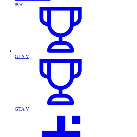
new
GTA V
GTA V