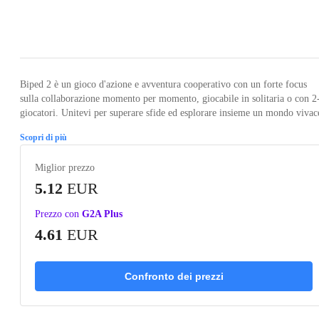
Loading...
Loading...
Loading...
Loading...
Loading
Biped 2 è un gioco d'azione e avventura cooperativo con un forte focus
sulla collaborazione momento per momento, giocabile in solitaria o con 2
giocatori. Unitevi per superare sfide ed esplorare insieme un mondo vivac
Scopri di più
Miglior prezzo
5.12
EUR
Prezzo con
G2A Plus
4.61
EUR
Confronto dei prezzi