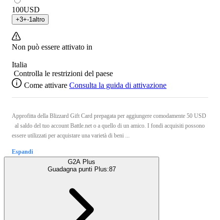
100
USD
+
3
+
-1
altro
Non può essere attivato in
Italia
Controlla le restrizioni del paese
Come attivare
Consulta la guida di attivazione
Approfitta della Blizzard Gift Card prepagata per aggiungere comodamente 50 USD
al saldo del tuo account Battle.net o a quello di un amico. I fondi acquisiti possono
essere utilizzati per acquistare una varietà di beni ...
Espandi
G2A Plus
Guadagna punti Plus:
87