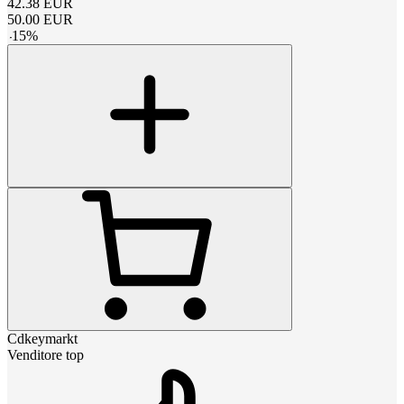
42.38
EUR
50.00
EUR
-
15
%
Cdkeymarkt
Venditore top