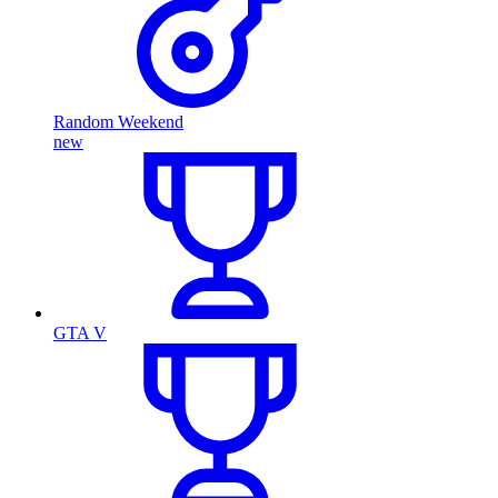
Random Weekend
new
GTA V