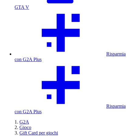
GTA V
Risparmia
con G2A Plus
Risparmia
con G2A Plus
G2A
Gioco
Gift Card per giochi