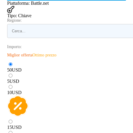
Piattaforma
:
Battle.net
Tipo
:
Chiave
Regione:
Importo:
Miglior offerta
Ottimo prezzo
50
USD
5
USD
10
USD
15
USD