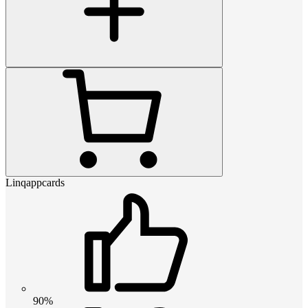
Linqappcards
90%