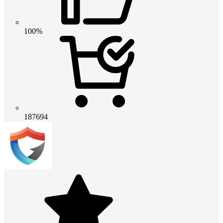
100%
187694