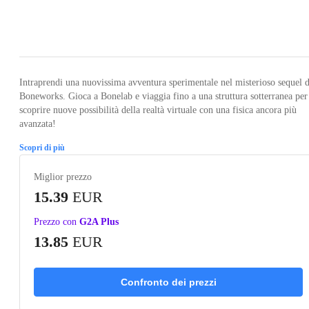
Loading...
Loading...
Loading...
Loading...
Loading
Intraprendi una nuovissima avventura sperimentale nel misterioso sequel d
Boneworks. Gioca a Bonelab e viaggia fino a una struttura sotterranea per
scoprire nuove possibilità della realtà virtuale con una fisica ancora più
avanzata!
Scopri di più
Miglior prezzo
15.39
EUR
Prezzo con
G2A Plus
13.85
EUR
Confronto dei prezzi