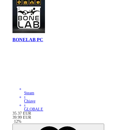
BONELAB PC
Steam
•
Chiave
•
GLOBALE
35.37
EUR
39.99
EUR
-
12
%