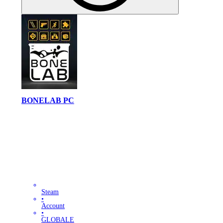
BONELAB PC
Steam
•
Account
•
GLOBALE