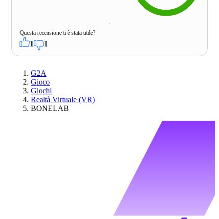
Questa recensione ti è stata utile?
1
1
G2A
Gioco
Giochi
Realtà Virtuale (VR)
BONELAB