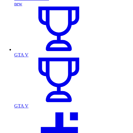
new
GTA V
GTA V