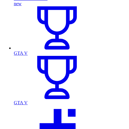
new
GTA V
GTA V