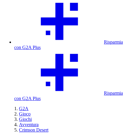
Risparmia
con G2A Plus
Risparmia
con G2A Plus
G2A
Gioco
Giochi
Avventura
Crimson Desert