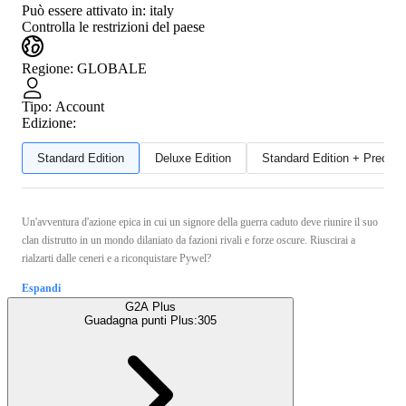
Può essere attivato in:
italy
Controlla le restrizioni del paese
Regione
:
GLOBALE
Tipo
:
Account
Edizione:
Standard Edition
Deluxe Edition
Standard Edition + Preord
Un'avventura d'azione epica in cui un signore della guerra caduto deve riunire il suo
clan distrutto in un mondo dilaniato da fazioni rivali e forze oscure. Riuscirai a
rialzarti dalle ceneri e a riconquistare Pywel?
Espandi
G2A Plus
Guadagna punti Plus:
305