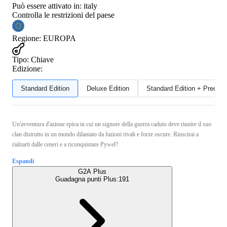
Può essere attivato in:
italy
Controlla le restrizioni del paese
Regione
:
EUROPA
Tipo
:
Chiave
Edizione:
Standard Edition
Deluxe Edition
Standard Edition + Preord
Un'avventura d'azione epica in cui un signore della guerra caduto deve riunire il suo
clan distrutto in un mondo dilaniato da fazioni rivali e forze oscure. Riuscirai a
rialzarti dalle ceneri e a riconquistare Pywel?
Espandi
G2A Plus
Guadagna punti Plus:
191