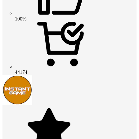
100%
44174