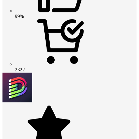
99%
2322