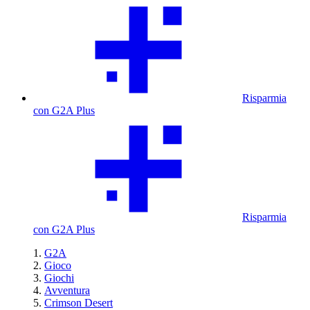
Risparmia
con G2A Plus
Risparmia
con G2A Plus
G2A
Gioco
Giochi
Avventura
Crimson Desert