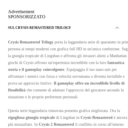
Advertisement
SPONSORIZZATO
SUL CRYSIS REMASTERED TRILOGY
Crysis Remastered Trilogy
porta la leggendaria serie di sparatutto in pri
persona ai tempi moderni con grafica full HD in un'unica confezione. Seg
la giungla tropicale di Lingshan e affronta gli invasori alieni a Manhattan.
giochi di Crysis offrono un'esperienza incredibile con la loro
fantastica
storia e il gameplay coinvolgente
. Equipaggia il tuo nano-suit per
affrontare i nemici con forza e velocità sovrumana o diventa invisibile e
prova un approccio furtivo.
Il gameplay offre un incredibile livello di
flessibilità
che consente di adattare l'approccio del giocatore secondo la
situazione e le proprie preferenze personali.
Questa serie leggendaria rinnovata presenta grafica migliorata. Ora la
rigogliosa giungla tropicale
di Lingshan in
Crysis Remastered
è ancora
più mozzafiato. In
Crysis 2 Remastered
il conflitto in corso all'interno