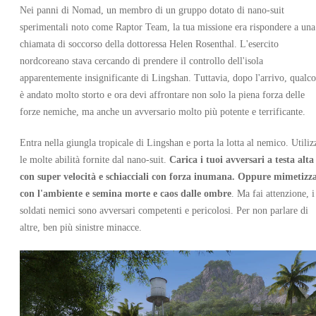
Nei panni di Nomad, un membro di un gruppo dotato di nano-suit
sperimentali noto come Raptor Team, la tua missione era rispondere a una
chiamata di soccorso della dottoressa Helen Rosenthal. L'esercito
nordcoreano stava cercando di prendere il controllo dell'isola
apparentemente insignificante di Lingshan. Tuttavia, dopo l'arrivo, qualco
è andato molto storto e ora devi affrontare non solo la piena forza delle
forze nemiche, ma anche un avversario molto più potente e terrificante.
Entra nella giungla tropicale di Lingshan e porta la lotta al nemico. Utiliz
le molte abilità fornite dal nano-suit.
Carica i tuoi avversari a testa alta
con super velocità e schiacciali con forza inumana. Oppure mimetizza
con l'ambiente e semina morte e caos dalle ombre
. Ma fai attenzione, i
soldati nemici sono avversari competenti e pericolosi. Per non parlare di
altre, ben più sinistre minacce.