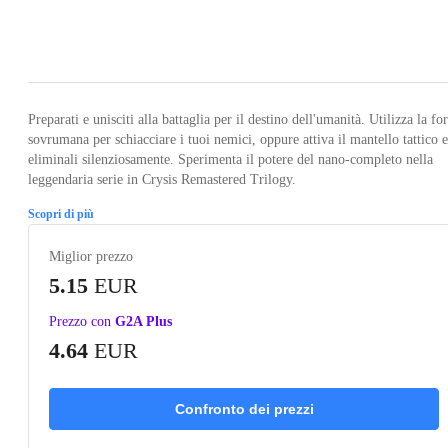
Loading...
Loading...
Loading...
Loading...
Loading
Preparati e unisciti alla battaglia per il destino dell'umanità. Utilizza la fo
sovrumana per schiacciare i tuoi nemici, oppure attiva il mantello tattico e
eliminali silenziosamente. Sperimenta il potere del nano-completo nella
leggendaria serie in Crysis Remastered Trilogy.
Scopri di più
Miglior prezzo
5.15
EUR
Prezzo con
G2A Plus
4.64
EUR
Confronto dei prezzi