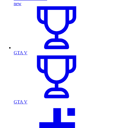
new
GTA V
GTA V