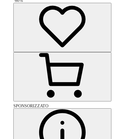
-
60
%
SPONSORIZZATO