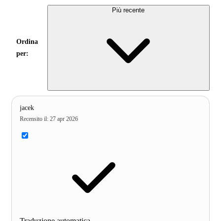
Più recente
Ordina
per:
jacek
Recensito il
:
27 apr 2026
Traduzione automatica