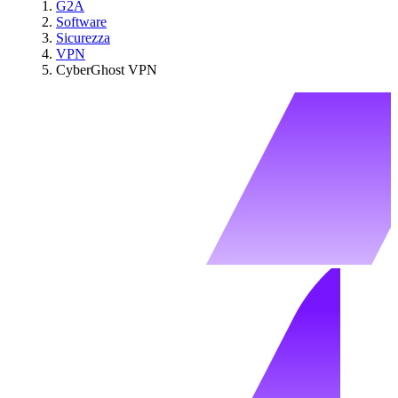
G2A
Software
Sicurezza
VPN
CyberGhost VPN