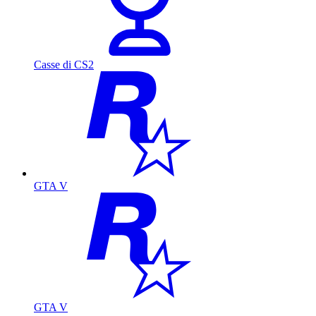
Casse di CS2
GTA V
GTA V