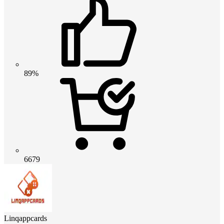
89%
6679
Linqappcards