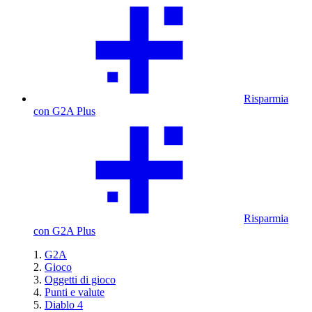
Risparmia
con G2A Plus
Risparmia
con G2A Plus
G2A
Gioco
Oggetti di gioco
Punti e valute
Diablo 4