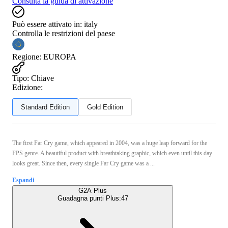
Consulta la guida di attivazione
Può essere attivato in:
italy
Controlla le restrizioni del paese
Regione
:
EUROPA
Tipo
:
Chiave
Edizione:
Standard Edition
Gold Edition
The first Far Cry game, which appeared in 2004, was a huge leap forward for the
FPS genre. A beautiful product with breathtaking graphic, which even until this day
looks great. Since then, every single Far Cry game was a ...
Espandi
G2A Plus
Guadagna punti Plus:
47