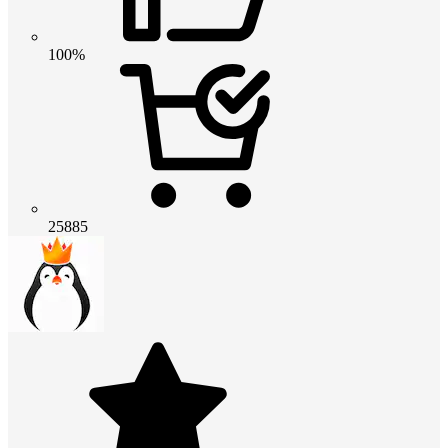
100%
25885