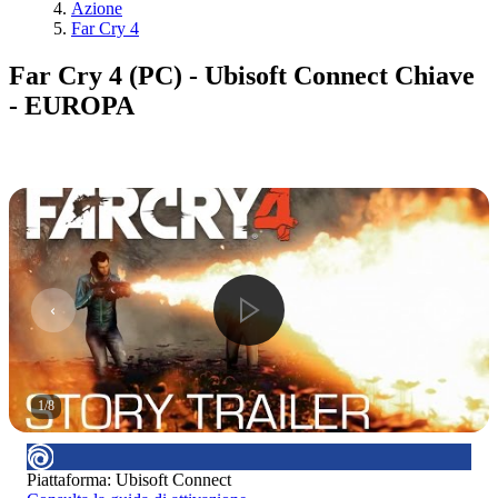
Azione
Far Cry 4
Far Cry 4 (PC) - Ubisoft Connect Chiave
- EUROPA
1
/
8
Piattaforma
:
Ubisoft Connect