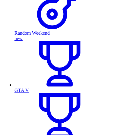
Random Weekend
new
GTA V