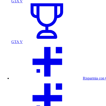
GTA V
GTA V
Risparmia con