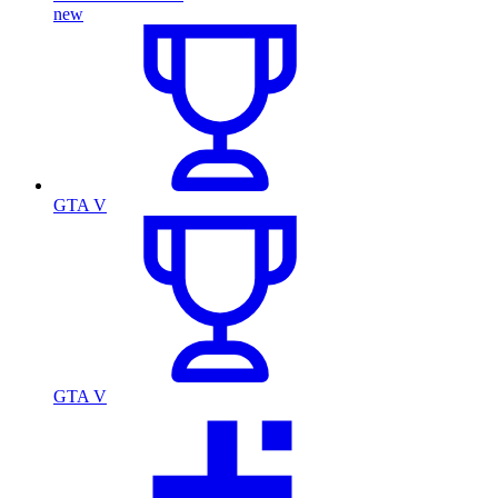
new
GTA V
GTA V