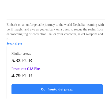
Loading...
Loading...
Loading...
Loading...
Loading
Embark on an unforgettable journey to the world Nephalia, teeming with
peril, magic, and awe as you embark on a quest to rescue the realm from
encroaching fog of corruption. Tailor your character, select weapons and
c...
Scopri di più
Miglior prezzo
5.33
EUR
Prezzo con
G2A Plus
4.79
EUR
Confronto dei prezzi