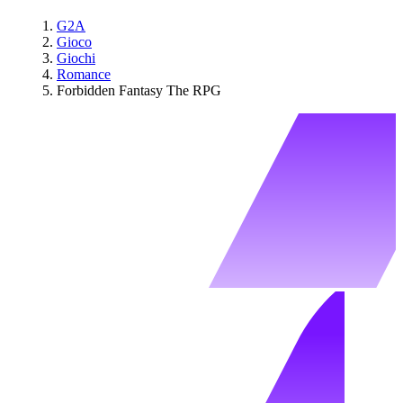
G2A
Gioco
Giochi
Romance
Forbidden Fantasy The RPG